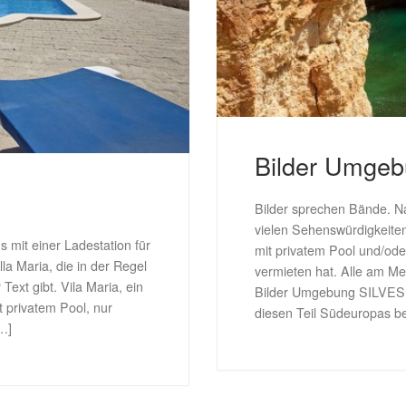
Bilder Umge
Bilder sprechen Bände. Na
vielen Sehenswürdigkeiten
us mit einer Ladestation für
mit privatem Pool und/od
lla Maria, die in der Regel
vermieten hat. Alle am M
ext gibt. Vila Maria, ein
Bilder Umgebung SILVES I
t privatem Pool, nur
diesen Teil Südeuropas be
…]