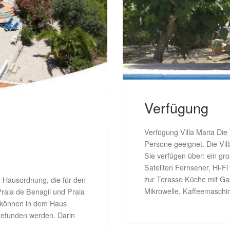
Verfügung
Verfügung Villa Maria Die 
Persone geeignet. Die Vill
Sie verfügen über: ein g
Sateliten Fernseher, Hi-Fi
zur Terasse Küche mit G
d Hausordnung, die für den
Mikrowelle, Kaffeemaschi
raia de Benagil und Praia
e können in dem Haus
 gefunden werden. Darin