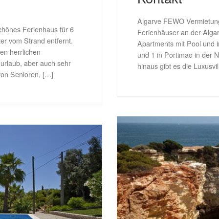
Algarve FEWO Vermietung 
schönes Ferienhaus für 6
Ferienhäuser an der Algarv
er vom Strand entfernt.
Apartments mit Pool und i
nen herrlichen
und 1 in Portimao in der
urlaub, aber auch sehr
hinaus gibt es die Luxusvil
 von Senioren, […]